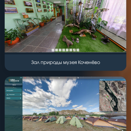
Зал природы музея Коченёво