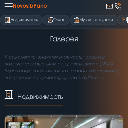
NovosibPano
Недвижимость
Отдых
Музеи, экскурсии
Галерея
К сожалению, значительная часть проектов
закрыта соглашением о неразглашении (NDA).
Здесь представлены только те работы (примеры),
которые я могу демонстрировать публично.
Недвижимость