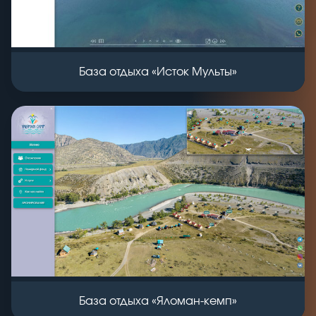
База отдыха «Исток Мульты»
База отдыха «Яломан-кемп»